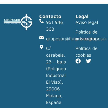
Contacto
Legal
951 946
Aviso legal
303
Política de
gruposur@funerariagruposur
privacidad
C/
Política de
carabela,
cookies
23 – bajo
(Polígono
Industrial
El Viso),
29006
Málaga,
España